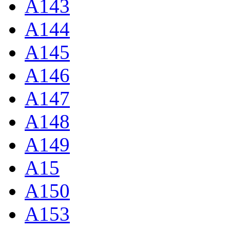
A143
A144
A145
A146
A147
A148
A149
A15
A150
A153