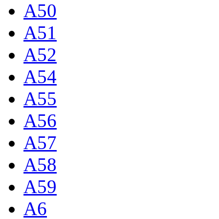
A50
A51
A52
A54
A55
A56
A57
A58
A59
A6