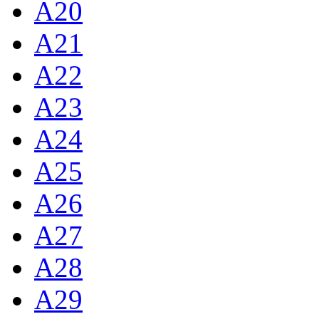
A20
A21
A22
A23
A24
A25
A26
A27
A28
A29