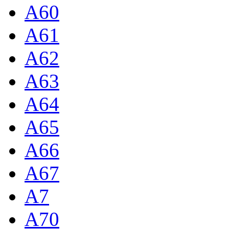
A60
A61
A62
A63
A64
A65
A66
A67
A7
A70