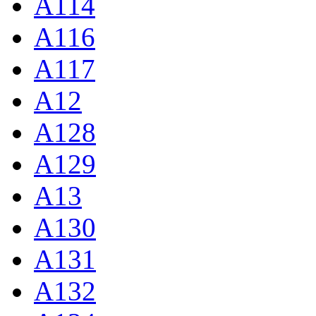
A114
A116
A117
A12
A128
A129
A13
A130
A131
A132