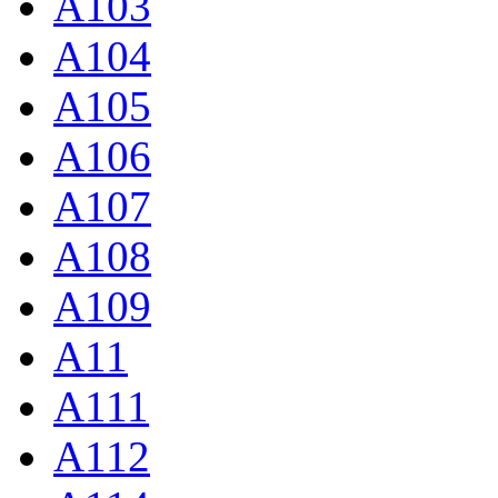
A103
A104
A105
A106
A107
A108
A109
A11
A111
A112