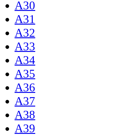
A30
A31
A32
A33
A34
A35
A36
A37
A38
A39