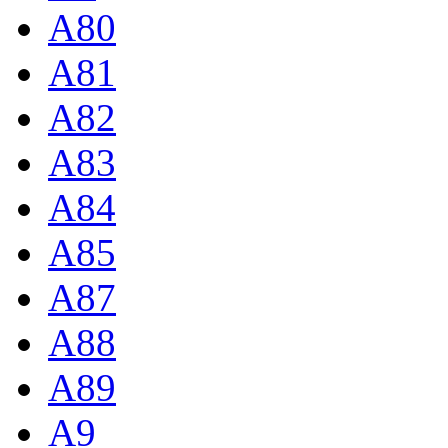
A80
A81
A82
A83
A84
A85
A87
A88
A89
A9