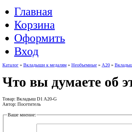
Главная
Корзина
Оформить
Вход
Каталог
»
Вкладыши к медалям
»
Необъемные
»
A20
»
Вклады
Что вы думаете об э
Товар:
Вкладыш D1 A20-G
Автор:
Посетитель
Ваше мнение: