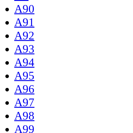
A90
A91
A92
A93
A94
A95
A96
A97
A98
A99