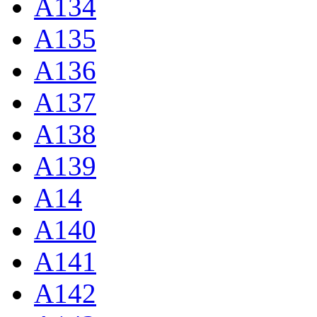
A134
A135
A136
A137
A138
A139
A14
A140
A141
A142