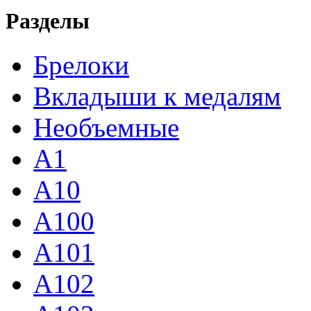
Разделы
Брелоки
Вкладыши к медалям
Необъемные
A1
A10
A100
A101
A102