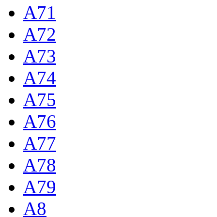
A71
A72
A73
A74
A75
A76
A77
A78
A79
A8