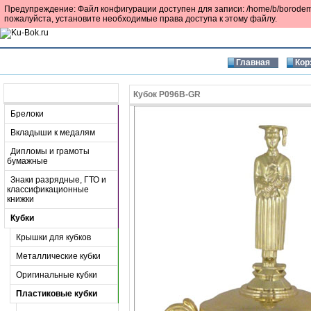
Предупреждение: Файл конфигурации доступен для записи: /home/b/borodemf/k
пожалуйста, установите необходимые права доступа к этому файлу.
Главная
Кор
Разделы
Кубок P096B-GR
Брелоки
Вкладыши к медалям
Дипломы и грамоты
бумажные
Знаки разрядные, ГТО и
классификационные
книжки
Кубки
Крышки для кубков
Металлические кубки
Оригинальные кубки
Пластиковые кубки