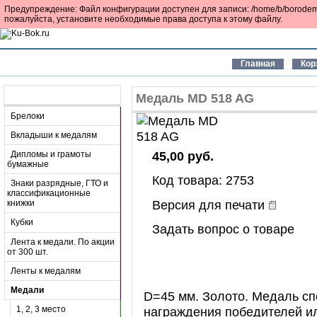
Предупреждение: Файл конфигурации доступен для записи: /home/b/borodemf/k
пожалуйста, установите необходимые права доступа к этому файлу.
Главная
Кор
Разделы
Медаль MD 518 AG
Брелоки
Вкладыши к медалям
45,00 руб.
Дипломы и грамоты
бумажные
Код товара: 2753
Знаки разрядные, ГТО и
классификационные
Версия для печати
книжки
Кубки
Задать вопрос о товаре
Лента к медали. По акции
от 300 шт.
Ленты к медалям
Медали
D=45 мм. Золото. Медаль с
1, 2, 3 место
награждения победителей ил