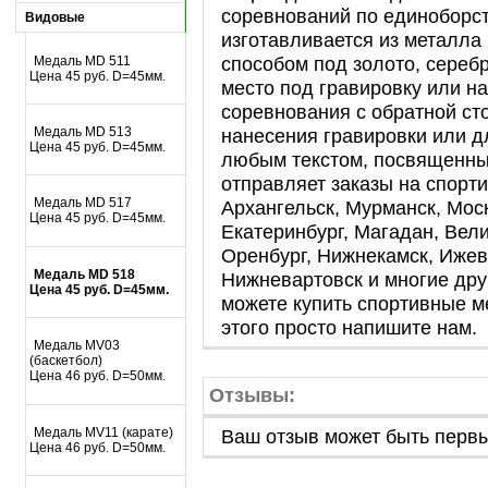
соревнований по единоборс
Видовые
изготавливается из металла
способом под золото, серебр
Mедаль MD 511
Цена 45 руб. D=45мм.
место под гравировку или на
соревнования с обратной ст
Mедаль MD 513
нанесения гравировки или д
Цена 45 руб. D=45мм.
любым текстом, посвященны
отправляет заказы на спорт
Mедаль MD 517
Архангельск, Мурманск, Мос
Цена 45 руб. D=45мм.
Екатеринбург, Магадан, Вел
Оренбург, Нижнекамск, Ижев
Mедаль MD 518
Нижневартовск и многие дру
Цена 45 руб. D=45мм.
можете купить спортивные м
этого просто напишите нам.
Медаль MV03
(баскетбол)
Цена 46 руб. D=50мм.
Отзывы:
Ваш отзыв может быть перв
Медаль MV11 (карате)
Цена 46 руб. D=50мм.