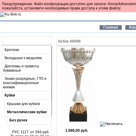
Предупреждение: Файл конфигурации доступен для записи: /home/b/borodemf/k
пожалуйста, установите необходимые права доступа к этому файлу.
Главная
Кор
Разделы
Кубок 4068В
Брелоки
Вкладыши к медалям
Дипломы и грамоты
бумажные
Знаки разрядные, ГТО и
классификационные
книжки
Кубки
Крышки для кубков
Металлические кубки
Без ручек
1.086,00 руб.
РУС 1117. от 594 руб.